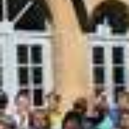
Anmeldung zum Ganztag
AGs im Ganztag
Mensa
Eltern/Briefe
Schulsozialarbeit
Schul-ABC
Schulmaterial
Einschulung
Übergang von Klasse 4 nach Klasse 5
Förderverein