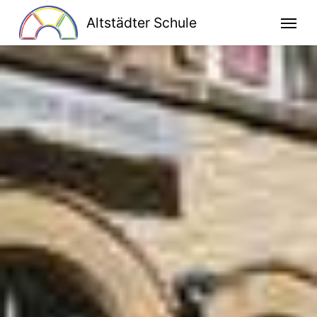
Altstädter Schule
Home
Unsere Schule
Schulprogramm
Klassen
Lesen macht stark
Bildung für nachhaltige Entwicklung
Kooperationen
Ganztag