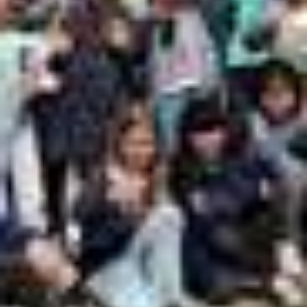
Hort
Termine
iServ