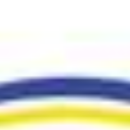
Anmeldung zum Ganztag
AGs im Ganztag
Mensa
Eltern/Briefe
Schulsozialarbeit
Schul-ABC
Schulmaterial
Einschulung
Übergang von Klasse 4 nach Klasse 5
Förderverein