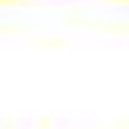
Hort
Termine
iServ