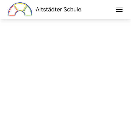
Altstädter Schule
Home
Unsere Schule
Schulprogramm
Klassen
Lesen macht stark
Bildung für nachhaltige Entwicklung
Kooperationen
Ganztag