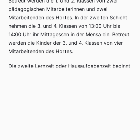
Betreut werden die 1. Und 2. Klassen von zwei
pädagogischen Mitarbeiterinnen und zwei
Mitarbeitenden des Hortes. In der zweiten Schicht
nehmen die 3. und 4. Klassen von 13:00 Uhr bis
14:00 Uhr ihr Mittagessen in der Mensa ein. Betreut
werden die Kinder der 3. und 4. Klassen von vier
Mitarbeitenden des Hortes.
Die zweite Lernzeit oder Hausaufgabenzeit beginnt
um 14:00 und endet um 14:30 Uhr. Danach nehmen
die Dritt- und Viertklässler an AG-Angeboten teil.
Für die Erst- und Zweitklässler gibt es offene
Angebote. Der Ganztag endet um 15:30 Uhr. Kinder,
die darüber hinaus betreut werden müssen, können
bei unserem Kooperationspartner, dem CVJM-Hort
e.V., angemeldet werden und werden dann bis
maximal 17:00 Uhr betreut.