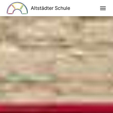
Altstädter Schule
Home
Unsere Schule
Schulprogramm
Klassen
Lesen macht stark
Bildung für nachhaltige Entwicklung
Kooperationen
Ganztag