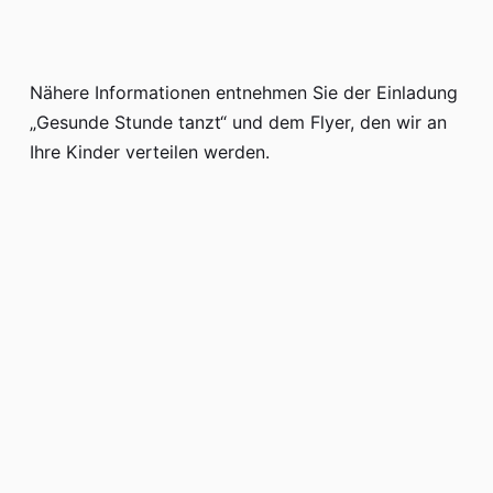
Nähere Informationen entnehmen Sie der Einladung
„Gesunde Stunde tanzt“ und dem Flyer, den wir an
Ihre Kinder verteilen werden.
Termine:
für die 4. Klassen:
29.04.2026 - 1. u. 2. Stunde -
Fahrradkontrolle durch die Polizei
07.05.2026 - 1. u. 2. Stunde - Fahrradprüfung
für alle Klassen:
01.05.2026 - gesetzlicher Feiertag
- unterrichtsfrei
11.05. bis 13.05.2026 Zahnprophylaxe durch den
Gesundheitsdienst Stadt und Landkreis Osnabrück