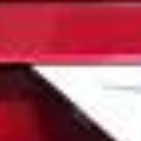
Anmeldung zum Ganztag
AGs im Ganztag
Mensa
Eltern/Briefe
Schulsozialarbeit
Schul-ABC
Schulmaterial
Einschulung
Übergang von Klasse 4 nach Klasse 5
Förderverein