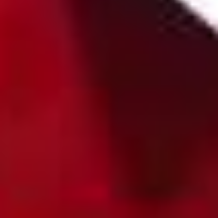
Hort
Termine
iServ