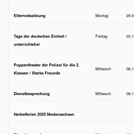
Elternratssitzung
Montag
29.0
Tage der deutschen Einheit /
Freitag
03.1
unterrichtsfrei
Puppentheater der Polizei für die 2.
Mittwoch
08.1
Klassen / Starke Freunde
Dienstbesprechung
Mittwoch
08.1
Herbstferien 2025 Niedersachsen