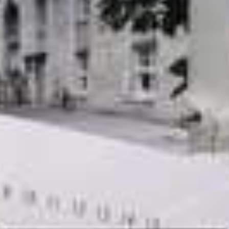
Anmeldung zum Ganztag
AGs im Ganztag
Mensa
Eltern/Briefe
Schulsozialarbeit
Schul-ABC
Schulmaterial
Einschulung
Übergang von Klasse 4 nach Klasse 5
Förderverein