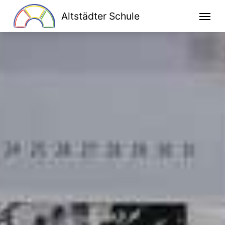
Altstädter Schule
Home
Unsere Schule
Schulprogramm
Klassen
Lesen macht stark
Bildung für nachhaltige Entwicklung
Kooperationen
Ganztag