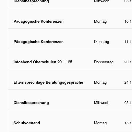
Dienstbesprechung
Mittwoch
05.1
Pädagogische Konferenzen
Montag
10.1
Pädagogische Konferenzen
Dienstag
11.1
Infoabend Oberschulen 20.11.25
Donnerstag
20.1
Elternsprechtage Beratungsgespräche
Montag
24.1
Dienstbesprechung
Mittwoch
03.1
Schulvorstand
Montag
15.1