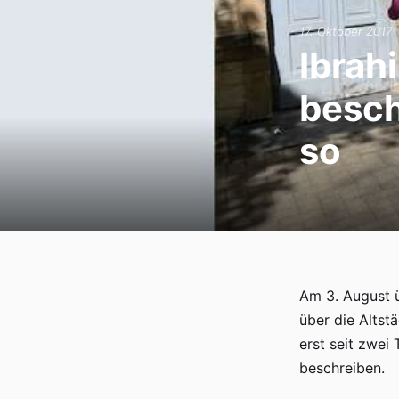
Anmeldung zum Ganztag
17. Oktober 2017
Ibrah
AGs im Ganztag
besch
Mensa
so
Eltern/Briefe
Schulsozialarbeit
Schul-ABC
Schulmaterial
Am 3. August ü
Einschulung
über die Altstä
Übergang von Klasse 4 nach Klasse 5
erst seit zwei
beschreiben.
Förderverein