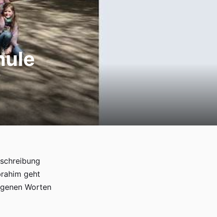
hule
eschreibung
Ibrahim geht
eigenen Worten