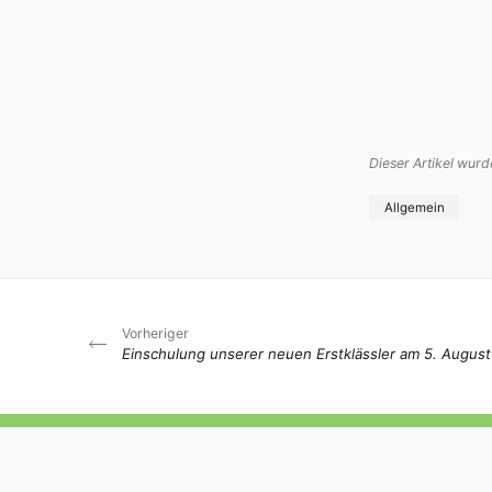
Hort
Termine
iServ
Dieser Artikel wur
Allgemein
Vorheriger
Einschulung unserer neuen Erstklässler am 5. August
Grundschule Altstädter Schule
Lotter Straße 6, 49078 Osnabrück