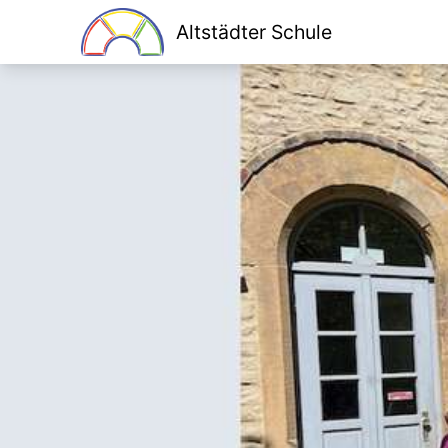
Altstädter Schule
Home
Unsere Schule
Schulprogramm
Klassen
Lesen macht stark
Bildung für nachhaltige Entwicklung
Kooperationen
Ganztag