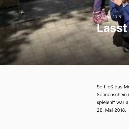
Hort
03. Juni 2018
Termine
Lasst
iServ
So hieß das Mo
Sonnenschein u
spielen!“ war 
28. Mai 2018.