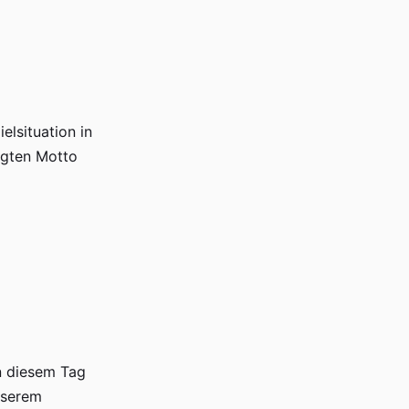
elsituation in
agten Motto
n diesem Tag
nserem