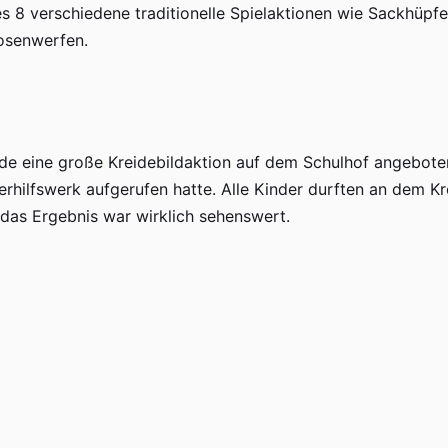
s 8 verschiedene traditionelle Spielaktionen wie Sackhüpf
osenwerfen.
de eine große Kreidebildaktion auf dem Schulhof angebote
rhilfswerk aufgerufen hatte. Alle Kinder durften an dem Kr
das Ergebnis war wirklich sehenswert.
debild
lag in Elternhand. Die Kuchenspenden der Eltern boten ein r
 das von den "großen" und "kleinen" Gästen gerne angeno
 Fest und hat allen ganz viel Spaß gemacht.