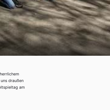
 herrlichem
 uns draußen
ltspieltag am