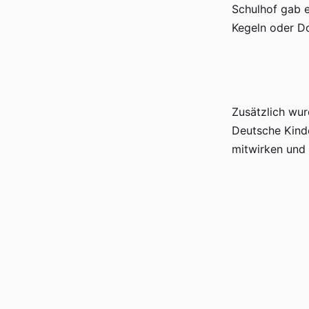
Schulhof gab e
Kegeln oder D
Zusätzlich wur
Deutsche Kinde
mitwirken und 
Das große Krei
Die Cafeteria 
Kuchenbuffet,
war ein tolles