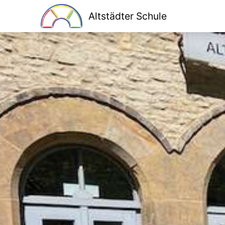
Altstädter Schule
Home
Unsere Schule
Schulprogramm
Klassen
Lesen macht stark
Bildung für nachhaltige Entwicklung
Kooperationen
Ganztag