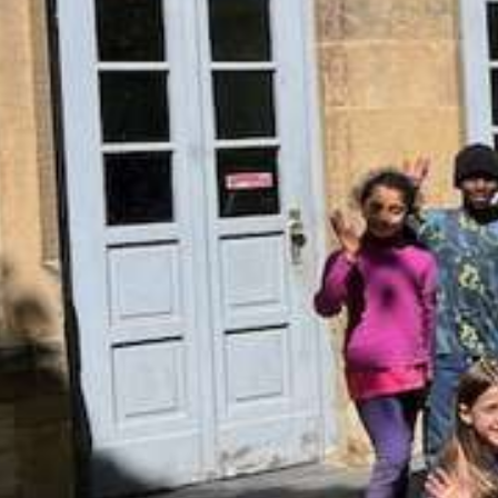
Anmeldung zum Ganztag
AGs im Ganztag
Mensa
Eltern/Briefe
Schulsozialarbeit
Schul-ABC
Schulmaterial
Einschulung
Übergang von Klasse 4 nach Klasse 5
Förderverein