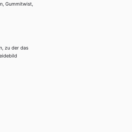
en, Gummitwist,
n, zu der das
eidebild
eichhaltiges
mmen wurde. Es