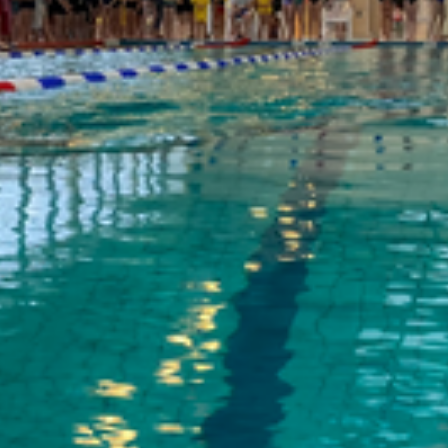
Anmeldung zum Ganztag
AGs im Ganztag
Mensa
Eltern/Briefe
Schulsozialarbeit
Schul-ABC
Schulmaterial
Einschulung
Übergang von Klasse 4 nach Klasse 5
Förderverein