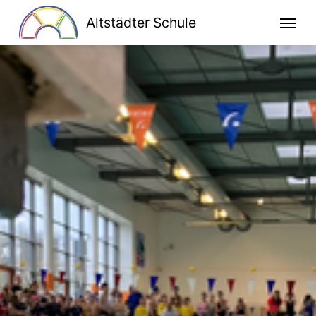
Altstädter Schule
Home
Unsere Schule
Schulprogramm
Klassen
Lesen macht stark
Bildung für nachhaltige Entwicklung
Kooperationen
Ganztag