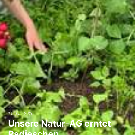
Hort
Termine
iServ
14. Juni 2026
Unsere Natur-AG erntet
Radieschen