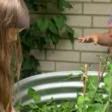
Anmeldung zum Ganztag
AGs im Ganztag
Mensa
Eltern/Briefe
Schulsozialarbeit
Schul-ABC
Schulmaterial
Einschulung
Übergang von Klasse 4 nach Klasse 5
Förderverein