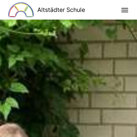
Altstädter Schule
Home
Unsere Schule
Schulprogramm
Klassen
Lesen macht stark
Bildung für nachhaltige Entwicklung
Kooperationen
Ganztag