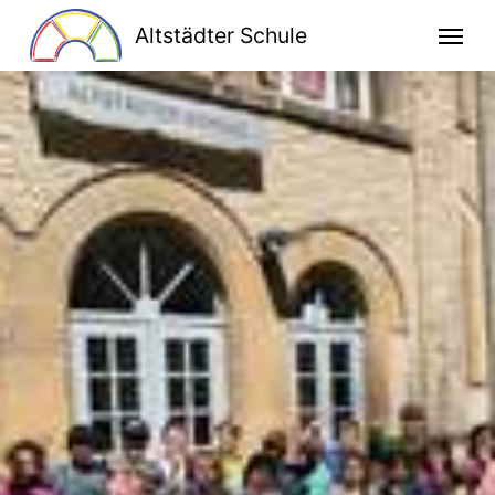
Altstädter Schule
Home
Unsere Schule
Schulprogramm
Klassen
Lesen macht stark
Bildung für nachhaltige Entwicklung
Kooperationen
Ganztag