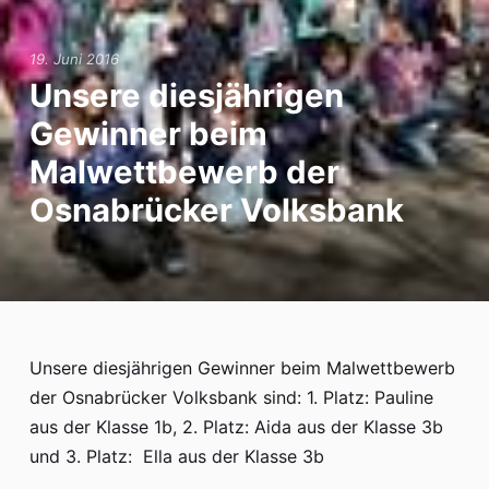
Anmeldung zum Ganztag
19. Juni 2016
AGs im Ganztag
Unsere diesjährigen
Mensa
Gewinner beim
Malwettbewerb der
Eltern/Briefe
Osnabrücker Volksbank
Schulsozialarbeit
Schul-ABC
Schulmaterial
Unsere diesjährigen Gewinner beim Malwettbewerb
Einschulung
der Osnabrücker Volksbank sind: 1. Platz: Pauline
Übergang von Klasse 4 nach Klasse 5
aus der Klasse 1b, 2. Platz: Aida aus der Klasse 3b
und 3. Platz: Ella aus der Klasse 3b
Förderverein