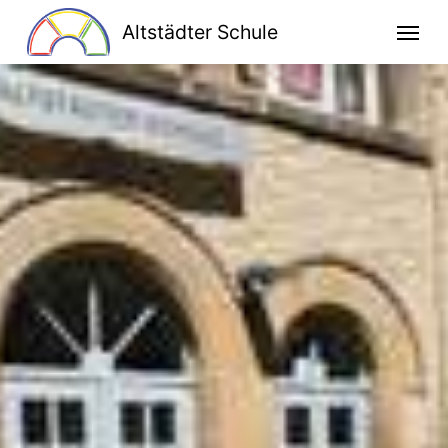
Altstädter Schule
Home
Unsere Schule
Schulprogramm
Klassen
Lesen macht stark
Bildung für nachhaltige Entwicklung
Kooperationen
Ganztag