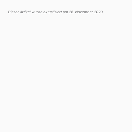
Dieser Artikel wurde aktualisiert am 26. November 2020
Allgemein
Vorheriger
Unsere Tüfteliger
Nächster
Weihnachtskartenaustausch zwischen Osnabrück und Derby
Datenschutz
Impressum
Grundschule Altstädter Schule
Lotter Straße 6, 49078 Osnabrück