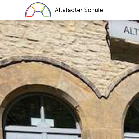
Altstädter Schule
Home
Unsere Schule
Schulprogramm
Klassen
Lesen macht stark
Bildung für nachhaltige Entwicklung
Kooperationen
Ganztag