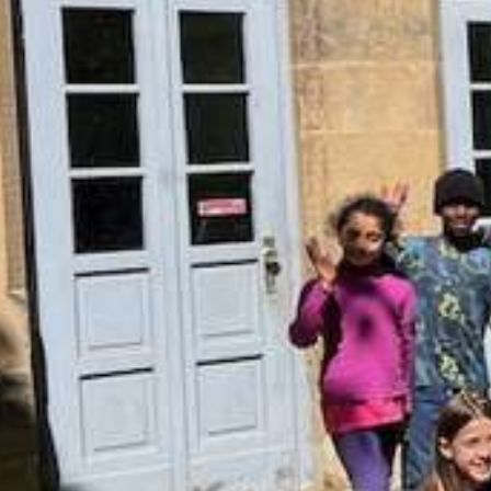
Anmeldung zum Ganztag
AGs im Ganztag
Mensa
Eltern/Briefe
Schulsozialarbeit
Schul-ABC
Schulmaterial
Einschulung
Übergang von Klasse 4 nach Klasse 5
Förderverein