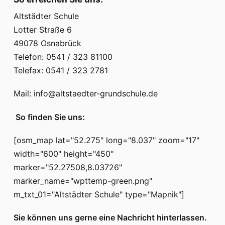
Hort
Altstädter Schule
Lotter
Straße 6
Termine
49078 Osnabrück
Telefon: 0541 / 323 81100
iServ
Telefax: 0541 / 323 2781
Mail: info@altstaedter-grundschule.de
So finden Sie uns:
[osm_map lat="52.275" long="8.037" zoom="17"
width="600" height="450"
marker="52.27508,8.03726"
marker_name="wpttemp-green.png"
m_txt_01="Altstädter Schule" type="Mapnik"]
Sie können uns gerne eine Nachricht hinterlassen.