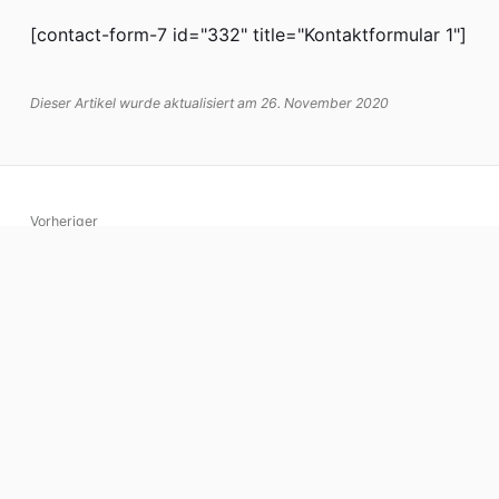
[contact-form-7 id="332" title="Kontaktformular 1"]
Dieser Artikel wurde aktualisiert am 26. November 2020
Vorheriger
Unser Kooperationspartner im Ganztag, CVJM-Hort e.V.
Nächster
Einschulung
Datenschutz
Impressum
Grundschule Altstädter Schule