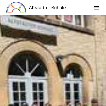
Altstädter Schule
Home
Unsere Schule
Schulprogramm
Klassen
Lesen macht stark
Bildung für nachhaltige Entwicklung
Kooperationen
Ganztag