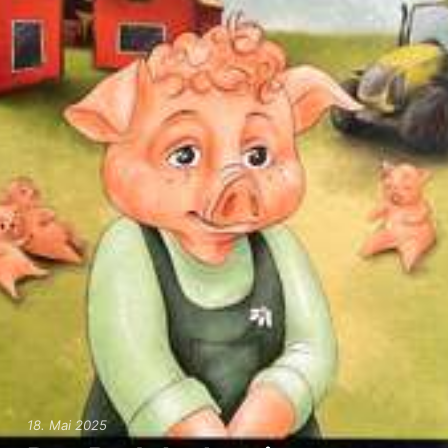
Anmeldung zum Ganztag
AGs im Ganztag
Mensa
Eltern/Briefe
Schulsozialarbeit
Schul-ABC
Schulmaterial
Einschulung
Übergang von Klasse 4 nach Klasse 5
18. Mai 2025
Förderverein