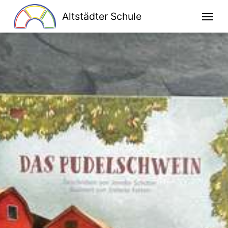
Altstädter Schule
Home
Unsere Schule
Schulprogramm
Klassen
Lesen macht stark
Bildung für nachhaltige Entwicklung
Kooperationen
Ganztag