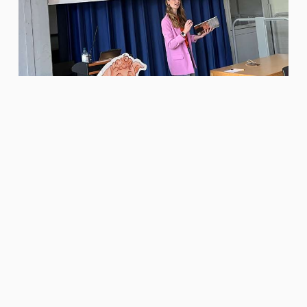
Dieser Artikel wurde aktualisiert am 25. Mai 2025
Vorheriger
Die "Gesunde Stunde" an der nackten Mühle
Nächster
Altstädter Schule bei den Stadtmeisterschaften der
Leichtathletik vertreten